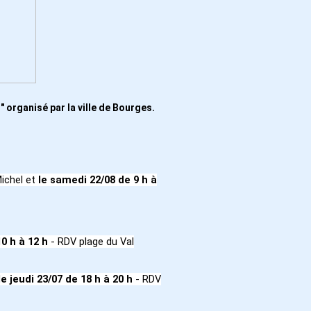
 organisé par la ville de Bourges.
ichel et
le samedi 22/08
de 9 h à
10 h à 12 h
- RDV plage du Val
le jeudi 23/07
de 18 h à 20 h
- RDV