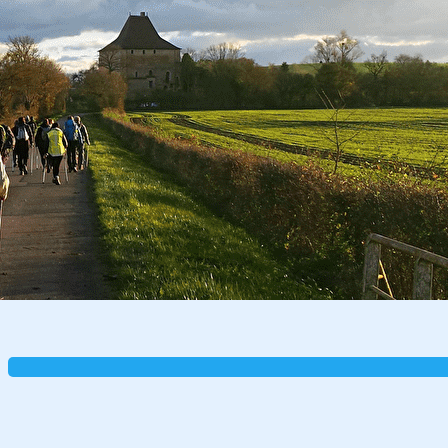
Exporter les lignes sélectionnées
Exporter toutes les colonnes
Exporter uniquement les colonnes affichées
Menu
?>
Images de la page d'accueil
Cliquez pour éditer